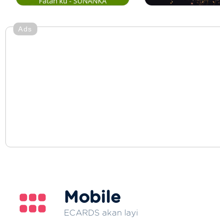
Ads
Mobile
ECARDS akan layi